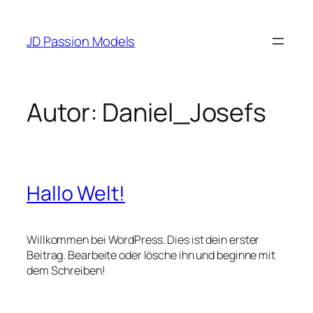
Zum
Inhalt
JD Passion Models
springen
Autor:
Daniel_Josefs
Hallo Welt!
Willkommen bei WordPress. Dies ist dein erster
Beitrag. Bearbeite oder lösche ihn und beginne mit
dem Schreiben!